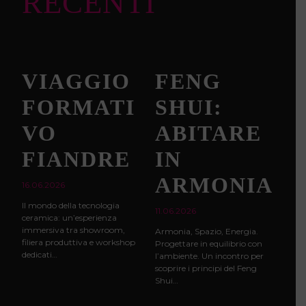
RECENTI
VIAGGIO
FENG
FORMATI
SHUI:
VO
ABITARE
FIANDRE
IN
ARMONIA
16.06.2026
Il mondo della tecnologia
11.06.2026
ceramica: un’esperienza
immersiva tra showroom,
Armonia, Spazio, Energia.
filiera produttiva e workshop
Progettare in equilibrio con
dedicati…
l’ambiente. Un incontro per
scoprire i principi del Feng
Shui…