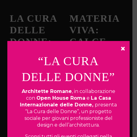
LA CURA
MATERIA
DELLE
VIVA:
DONNE:
CALCE,
×
LA
COLORE
“LA CURA
MOSTRA
E
DELLE DONNE”
DECORAZ
16.05.2026
IONI
Attraverso il contributo di 66
Architette Romane
, in collaborazione
progettiste, architette e
studentesse, la mostra mette
con
Open House Roma
e
La Casa
06.05.2026
al centro l’idea che lo spazio
Internazionale delle Donne,
presenta
non sia…
Un worklab esperienziale
“La Cura delle Donne”, un progetto
dedicato alla scoperta della
sociale per giovani professioniste del
calce, dell’argilla e delle
design e dell’architettura.
finiture decorative naturali
come…
Scopri tutti gli eventi collegati nella