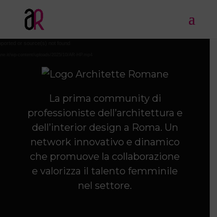
Video
pported or source(s) not found
Player
romane.it/wp-content/uploads/2025/10/AR-HP.mp4
La prima community di
professioniste dell’architettura e
dell’interior design a Roma.
Un
network innovativo e dinamico
che promuove la collaborazione
e valorizza il talento femminile
nel settore.